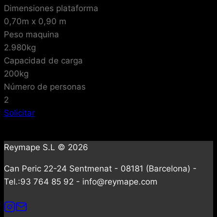
Dimensiones plataforma
0,70m x 0,90 m
Peso maquina
2.980kg
Capacidad de carga
200kg
Número de personas
2
Solicitar
Reymape S.L © 2026
Can Peric 22-24 Sentmenat - 08181 (Barcelona) -
Tel.:93 764 85 92 - info@reymape.com